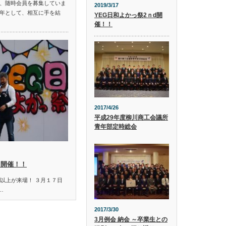
、随時会員を募集していま
2019/3/17
年として、相互に手を結
YEG日和よかっ祭2ｎd開
催！！
2017/4/26
平成29年度柳川商工会議所
青年部定時総会
d開催！！
人以上が来場！ ３月１７日
…
2017/3/30
3月例会 納会 ～卒業生との