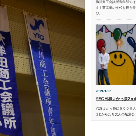
柳川商工会議所青年部では
す！商工業の次代を担う青
び、…
2019-3-17
YEG日和よかっ祭2ｎ
YEGよかっ祭に５０００
(日)からたち文人の足湯公