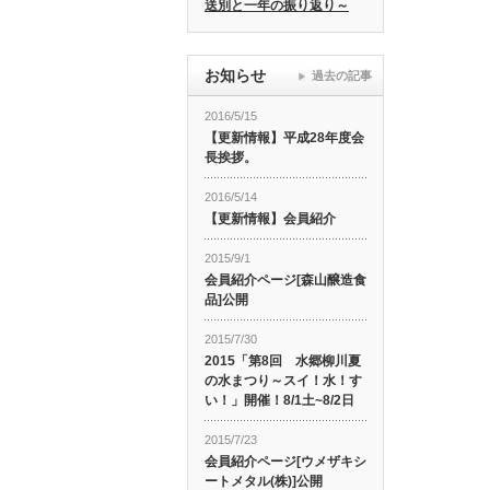
送別と一年の振り返り～
お知らせ
過去の記事
2016/5/15
【更新情報】平成28年度会
長挨拶。
2016/5/14
【更新情報】会員紹介
2015/9/1
会員紹介ページ[森山醸造食
品]公開
2015/7/30
2015「第8回 水郷柳川夏
の水まつり～スイ！水！す
い！」開催！8/1土~8/2日
2015/7/23
会員紹介ページ[ウメザキシ
ートメタル(株)]公開