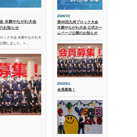
2026/7/2
会 水郷やながわ大会
第46回九州ブロック大会
のお知らせ
水郷やながわ大会 公式ホー
ムページ公開のお知らせ
ブロック大会 水郷やながわ大
公開しました。>…
2022/5/1
会員募集！