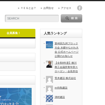
ＹＥＧとは？
お問合せ
アクセス
会員募集！
人気ランキング
第46回九州ブロック
大会 水郷やながわ大
会 公式ホームページ
公開のお知らせ
【令和8年度】柳川
商工会議所青年部ス
ローガン・会長所信
荒木建設 株式会社
㈱待鳥建設
津村建設