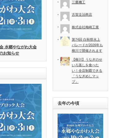
三鷹機工
古賀圭治商店
株式会社梅崎工業
第74回 白秋祭水上
パレードが2026年も
会 水郷やながわ大会
柳川で開催されます
のお知らせ
【柳川】うなぎのせ
いろ蒸しを食べた
い！全店制覇できる
「うなぎめしマッ
プ」
去年の今頃