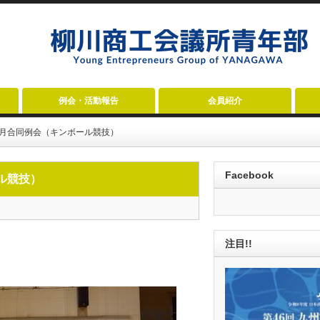
例会・活動報告
会員紹介
6月合同例会（キンボール競技）
Facebook
ル競技）
注目!!