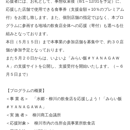
応援者には、お礼として、事態収束後（8/1～12/31を予定）に、
応援した店舗で使用できる食事券（支援金額＋10％のプレミアム
付）をお渡し致します。また、個別店舗の指定ではなく、本プロ
グラムに参画する地域の飲食店全体への応援（寄付）も選べる仕
組みとなっております。
本日（５月１５日）まで本事業の参加店舗を募集中で、約３０店
舗が参加予定となっております。
また５月２０日からは、いよいよ「みらい飯＃ＹＡＮＡＧＡＷ
Ａ」の支援サイトを公開し、支援受付を開始いたします。（～６
月５日まで）
【プログラムの概要】
＜事 業 名＞ 「水郷・柳川の飲食店を応援しよう！「みらい飯
＃ＹＡＮＡＧＡＷＡ」
＜実 施 者＞ 柳川商工会議所
＜応援対象＞ 柳川市内の当所会員事業所飲食店