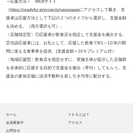
＜応援方法＞ WEBサイト
（
https://readyfor.jp/projects/yanagawa
にアクセスして戴き、支
援者は応援方法として下記の２つのタイプから選択し、支援金額
を決める。（両方選択も可）。
〔店舗指定型〕①応援者が飲食店を指定して支援金を拠出する。
②当該応援者には、お礼として、応援した飲食で8/1～12/末の期
間に使える食事券を提供。(支援金額＋10％プレミアム付）
〔地域応援型〕飲食店を指定せずに、実施主体が提示した店舗群
を全体的に応援する目的で支援金を拠出（寄付）してもらう。支
援金の参加店舗に決済手数料を差し引き均等に配分する。
ホーム
ＹＥＧとは？
会員募集中
アクセス
お問合せ